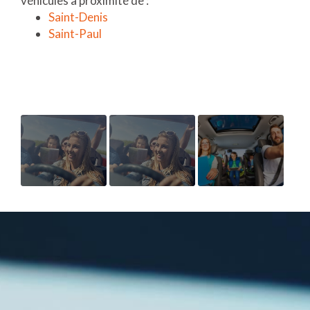
véhicules à proximité de :
Saint-Denis
Saint-Paul
LOCATION
AGENCE
OUVERTURE
DE
DE
NOUVEAU
VOITURE
LOCATION
SUPPORT
AU MOIS
DE
DE
AVEC
VOITURE
COMMUNICAT
KILOMÉTRAGE
DE LUXE
WEB
ILLIMITÉ