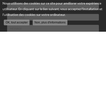
Nous utilisons des cookies sur ce site pour améliorer votre expérience
Nom
utilisateur. En cliquant sur le lien suivant, vous acceptez l'installation et
-
Prénom
l'utilisation des cookies sur votre ordinateur.
Email
:
:
OK, tout accepter
Non, plus d'informations
*
*
Tél.
:
*
Message
:
Envoyer
*