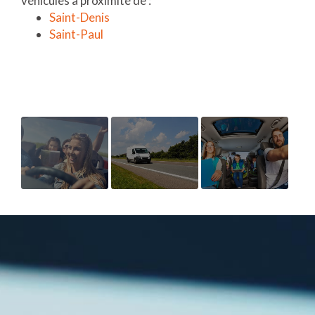
véhicules à proximité de :
Saint-Denis
Saint-Paul
LOCATION
LOCATION
TARIF
DE
DE
POUR LA
VOITURE
CAMION
LOCATION
AU MOIS
AVEC
D’UN
AVEC
HAYON
MINIBUS
KILOMÉTRAGE
POUR UN
ILLIMITÉ
DÉMÉNAGEMENT