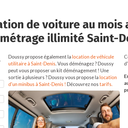
ation de voiture au mois 
ométrage illimité Saint-D
Doussy propose également la
location de véhicule
C
-
utilitaire à Saint-Denis
. Vous déménagez ? Doussy
d
peut vous proposer un kit déménagement ! Une
E
sortie à plusieurs ? Doussy vous propose la
location
a
d'un minibus à Saint-Denis !
Découvrez nos
tarifs.
p