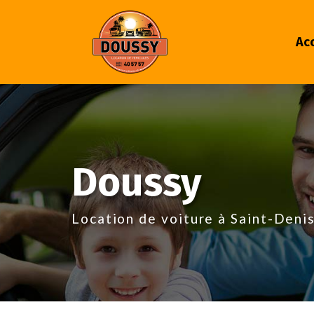
Acc
Aller
au
contenu
principal
Doussy
Location de voiture à Saint-Deni