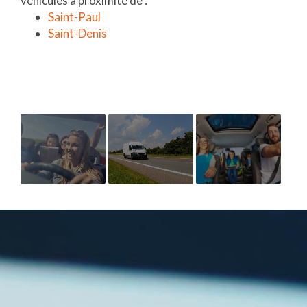
véhicules à proximité de :
Saint-Paul
Saint-Denis
LOCATION
LOCATION
OUVERTURE
DE
DE
NOUVEAU
VOITURE
CAMION
SUPPORT
SANS
AVEC
DE
PERMIS
HAYON
COMMUNICAT
AVEC 4
POUR UN
WEB
PLACES
DÉMÉNAGEMENT